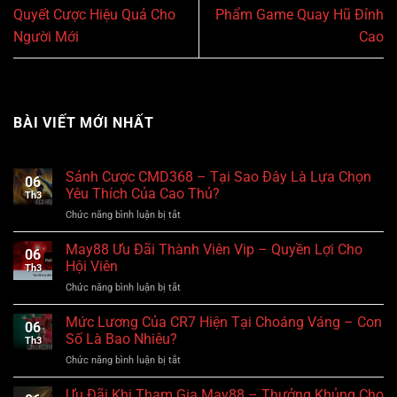
Quyết Cược Hiệu Quả Cho
Phẩm Game Quay Hũ Đỉnh
Người Mới
Cao
BÀI VIẾT MỚI NHẤT
Sảnh Cược CMD368 – Tại Sao Đây Là Lựa Chọn
06
Yêu Thích Của Cao Thủ?
Th3
Chức năng bình luận bị tắt
ở
Sảnh
Cược
May88 Ưu Đãi Thành Viên Vip – Quyền Lợi Cho
06
CMD368
Hội Viên
Th3
–
Chức năng bình luận bị tắt
ở
Tại
May88
Sao
Ưu
Mức Lương Của CR7 Hiện Tại Choáng Váng – Con
Đây
06
Đãi
Là
Số Là Bao Nhiêu?
Th3
Thành
Lựa
Chức năng bình luận bị tắt
ở
Viên
Chọn
Mức
Vip
Yêu
Lương
Ưu Đãi Khi Tham Gia May88 – Thưởng Khủng Cho
–
Thích