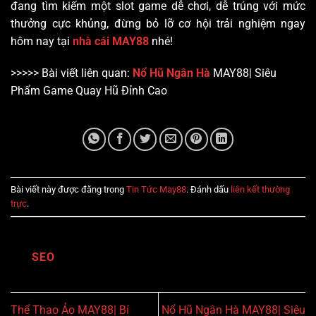
đang tìm kiếm một slot game dễ chơi, dễ trúng với mức
thưởng cực khủng, đừng bỏ lỡ cơ hội trải nghiệm ngay
hôm nay tại
nhà cái MAY88
nhé!
>>>>> Bài viết liên quan:
Nổ Hũ Ngân Hà
MAY88| Siêu
Phẩm Game Quay Hũ Đỉnh Cao
Bài viết này được đăng trong
Tin Tức May88
. Đánh dấu
liên kết thường
trực
.
SEO
Thể Thao Ảo MAY88| Bí
Nổ Hũ Ngân Hà MAY88| Siêu