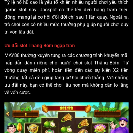
Tỷ lệ nổ hũ cao là yếu tố khiến nhiều người chơi yêu thích
game slot này. Jackpot có thể lên đến hàng trăm triệu
đồng, mang lại cơ hội đổi đời chỉ sau 1 lần quay. Ngoài ra,
trò chơi còn có nhiều mức thưởng phụ giúp người chơi duy
trì vốn lâu dài.
Ưu đãi slot Thằng Bờm ngập tràn
MAY88 thường xuyên tung ra các chương trình khuyến mãi
hấp dẫn dành riêng cho người chơi slot Thằng Bờm. Từ
vòng quay miễn phí, hoàn tiền đến các sự kiện X2 tiền
thưởng, tất cả đều giúp tăng cơ hội chiến thắng. Với những
ưu đãi này, bạn có thể chơi lâu hơn mà không cần lo lắng
về vốn cược.