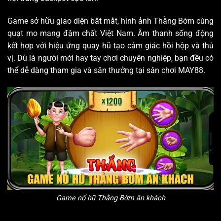
Game sở hữu giao diện bắt mắt, hình ảnh Thằng Bờm cùng
quạt mo mang đậm chất Việt Nam. Âm thanh sống động
kết hợp với hiệu ứng quay hũ tạo cảm giác hồi hộp và thú
vị. Dù là người mới hay tay chơi chuyên nghiệp, bạn đều có
thể dễ dàng tham gia và săn thưởng tại sân chơi MAY88.
Game nổ hũ Thằng Bờm ăn khách