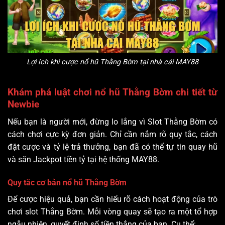
Lợi ích khi cược nổ hũ Thằng Bờm tại nhà cái MAY88
Khám phá luật chơi nổ hũ Thằng Bờm chi tiết từ
Newbie
Nếu bạn là người mới, đừng lo lắng vì Slot Thằng Bờm có
cách chơi cực kỳ đơn giản. Chỉ cần nắm rõ quy tắc, cách
đặt cược và tỷ lệ trả thưởng, bạn đã có thể tự tin quay hũ
và săn Jackpot tiền tỷ tại hệ thống MAY88.
Quy tắc cơ bản nổ hũ Thằng Bờm
Để cược hiệu quả, bạn cần hiểu rõ cách hoạt động của trò
chơi slot Thằng Bờm. Mỗi vòng quay sẽ tạo ra một tổ hợp
ngẫu nhiên, quyết định số tiền thắng của bạn. Cụ thể: