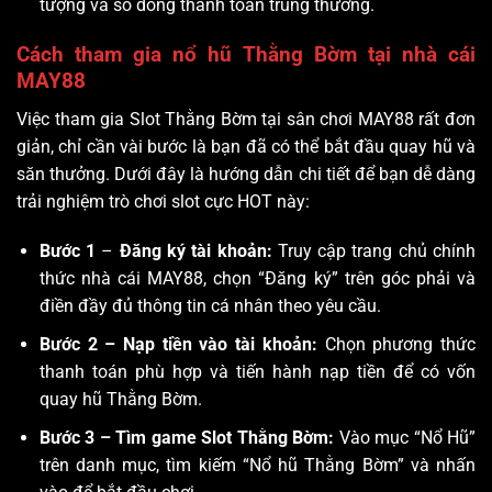
tượng và số dòng thanh toán trúng thưởng.
Cách tham gia nổ hũ Thằng Bờm tại nhà cái
MAY88
Việc tham gia Slot Thằng Bờm tại sân chơi MAY88 rất đơn
giản, chỉ cần vài bước là bạn đã có thể bắt đầu quay hũ và
săn thưởng. Dưới đây là hướng dẫn chi tiết để bạn dễ dàng
trải nghiệm trò chơi slot cực HOT này:
Bước 1
–
Đăng ký tài khoản:
Truy cập trang chủ chính
thức nhà cái MAY88, chọn “Đăng ký” trên góc phải và
điền đầy đủ thông tin cá nhân theo yêu cầu.
Bước 2 – Nạp tiền vào tài khoản:
Chọn phương thức
thanh toán phù hợp và tiến hành nạp tiền để có vốn
quay hũ Thằng Bờm.
Bước 3 – Tìm game Slot Thằng Bờm:
Vào mục “Nổ Hũ”
trên danh mục, tìm kiếm “Nổ hũ Thằng Bờm” và nhấn